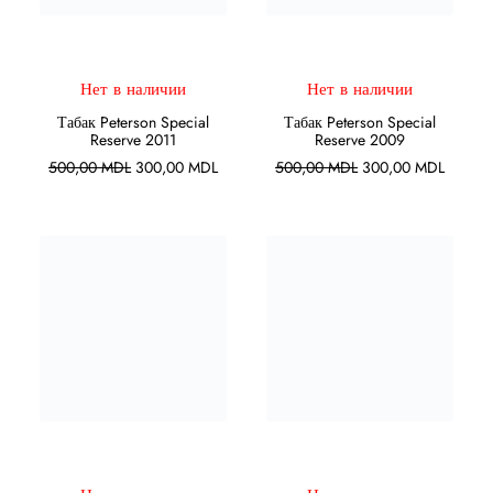
ПОДРОБНЕЕ
ПОДРОБНЕЕ
Нет в наличии
Нет в наличии
Табак Peterson Special
Табак Peterson Special
Reserve 2011
Reserve 2009
Первоначальная
Текущая
Первоначальная
Текуща
500,00
MDL
300,00
MDL
500,00
MDL
300,00
MDL
цена
цена:
цена
цена:
составляла
300,00 MDL.
составляла
300,00
500,00 MDL.
500,00 MDL.
ПОДРОБНЕЕ
ПОДРОБНЕЕ