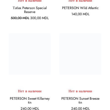
Нет в наличии
Нет в наличии
Табак Peterson Special
PETERSON Wild Atlantic
Reserve
140,00
MDL
Первоначальная
Текущая
500,00
MDL
300,00
MDL
цена
цена:
составляла
300,00 MDL.
500,00 MDL.
ПОДРОБНЕЕ
ПОДРОБНЕЕ
Нет в наличии
Нет в наличии
PETERSON Sweet Killarney
PETERSON Sunset Breeze
tin
tin
240,00
MDL
240,00
MDL