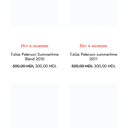
ПОДРОБНЕЕ
ПОДРОБНЕЕ
Нет в наличии
Нет в наличии
Табак Peterson Summertime
Табак Peterson summertime
Blend 2010
2011
Первоначальная
Текущая
Первоначальная
Текуща
500,00
MDL
300,00
MDL
500,00
MDL
300,00
MDL
цена
цена:
цена
цена:
составляла
300,00 MDL.
составляла
300,00
500,00 MDL.
500,00 MDL.