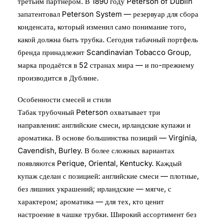
третьим партнёром. В 1890 году Peterson of Dublin
запатентовал Peterson System — резервуар для сбора
конденсата, который изменил само понимание того,
какой должна быть трубка. Сегодня табачный портфель
бренда принадлежит Scandinavian Tobacco Group,
марка продаётся в 52 странах мира — и по-прежнему
производится в Дублине.
Особенности смесей и стили
Табак трубочный Peterson охватывает три
направления: английские смеси, ирландские купажи и
ароматика. В основе большинства позиций — Virginia,
Cavendish, Burley. В более сложных вариантах
появляются Perique, Oriental, Kentucky. Каждый
купаж сделан с позицией: английские смеси — плотные,
без лишних украшений; ирландские — мягче, с
характером; ароматика — для тех, кто ценит
настроение в чашке трубки. Широкий ассортимент без