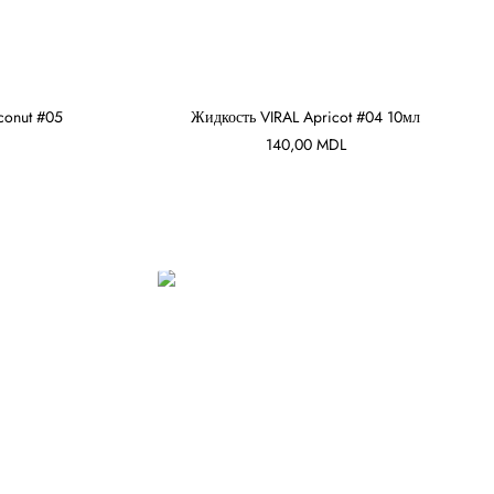
conut #05
Жидкость VIRAL Apricot #04 10мл
140,00
MDL
В КОРЗИНУ