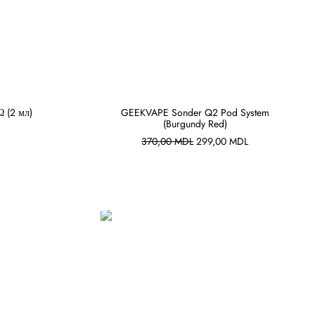
 (2 мл)
GEEKVAPE Sonder Q2 Pod System
(Burgundy Red)
В КОРЗИНУ
Первоначальная
Текущая
370,00
MDL
299,00
MDL
цена
цена:
составляла
299,00 MDL.
370,00 MDL.