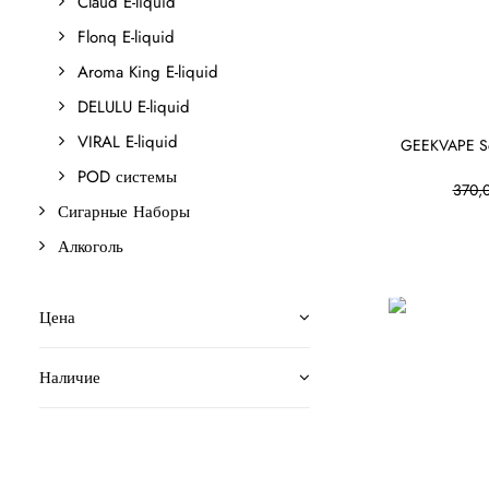
Claud E-liquid
Flonq E-liquid
Aroma King E-liquid
DELULU E-liquid
VIRAL E-liquid
GEEKVAPE So
POD системы
370,
Сигарные Наборы
Алкоголь
Цена
Наличие