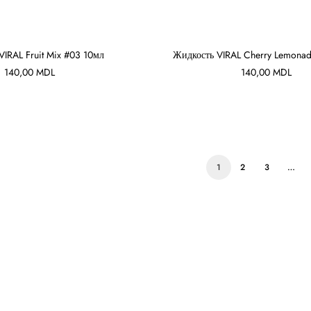
VIRAL Fruit Mix #03 10мл
Жидкость VIRAL Cherry Lemona
140,00
MDL
140,00
MDL
В КОРЗИНУ
В КОРЗИНУ
1
2
3
…