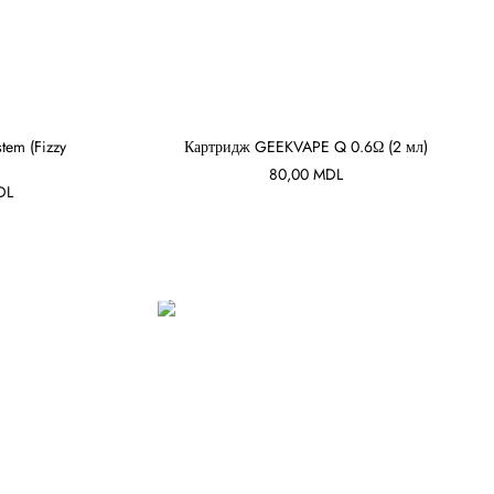
em (Fizzy
Картридж GEEKVAPE Q 0.6Ω (2 мл)
80,00
MDL
В КОРЗИНУ
льная
Текущая
DL
цена:
а
299,00 MDL.
DL.