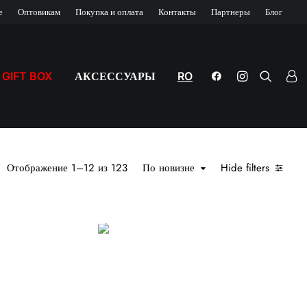
е
Оптовикам
Покупка и оплата
Контакты
Партнеры
Блог
GIFT BOX
АКСЕССУАРЫ
RO
Главная
Vape
Сортировка: самые недавние
Отображение 1–12 из 123
По новизне
Hide filters