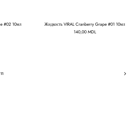
de #02 10мл
Жидкость VIRAL Cranberry Grape #01 10мл
140,00
MDL
В КОРЗИНУ
11