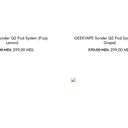
nder Q2 Pod System (Fizzy
GEEKVAPE Sonder Q2 Pod Syst
Lemon)
Grape)
В КОРЗИНУ
В КОРЗИНУ
Первоначальная
Текущая
Первонача
00
MDL
299,00
MDL
370,00
MDL
299,00
M
цена
цена:
цена
составляла
299,00 MDL.
составлял
370,00 MDL.
370,00 M