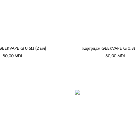
GEEKVAPE Q 0.6Ω (2 мл)
Картридж GEEKVAPE Q 0.8Ω
80,00
MDL
80,00
MDL
В КОРЗИНУ
В КОРЗИНУ