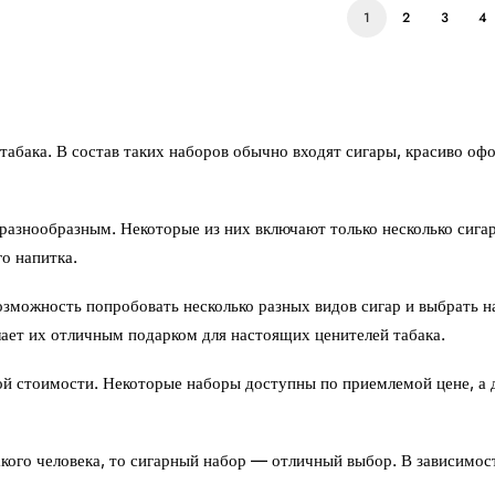
1
2
3
4
абака. В состав таких наборов обычно входят сигары, красиво оф
азнообразным. Некоторые из них включают только несколько сигар,
о напитка.
озможность попробовать несколько разных видов сигар и выбрать 
ает их отличным подарком для настоящих ценителей табака.
ой стоимости. Некоторые наборы доступны по приемлемой цене, а д
акого человека, то сигарный набор — отличный выбор. В зависимос