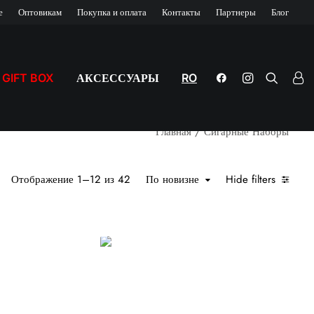
е
Оптовикам
Покупка и оплата
Контакты
Партнеры
Блог
GIFT BOX
АКСЕССУАРЫ
RO
Главная
Сигарные Наборы
Сортировка: самые недавние
Отображение 1–12 из 42
По новизне
Hide filters