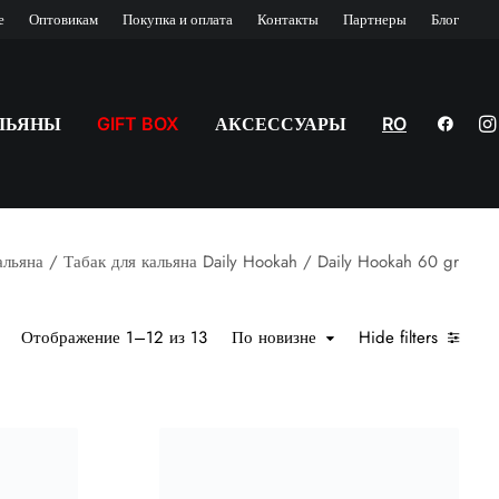
е
Оптовикам
Покупка и оплата
Контакты
Партнеры
Блог
ЛЬЯНЫ
GIFT BOX
АКСЕССУАРЫ
RO
альяна
Табак для кальяна Daily Hookah
Daily Hookah 60 gr
Сортировка: самые недавние
Отображение 1–12 из 13
По новизне
Hide filters