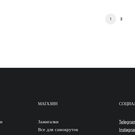
1
2
МАГАЗИН
СОЦИА
ки
Зажигалки
Telegra
Все для самокруток
Instagr