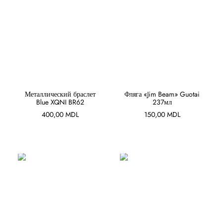
В КОРЗИНУ
В КОРЗИНУ
Металлический браслет
Фляга «Jim Beam» Guotai
Blue XQNI BR62
237мл
400,00
MDL
150,00
MDL