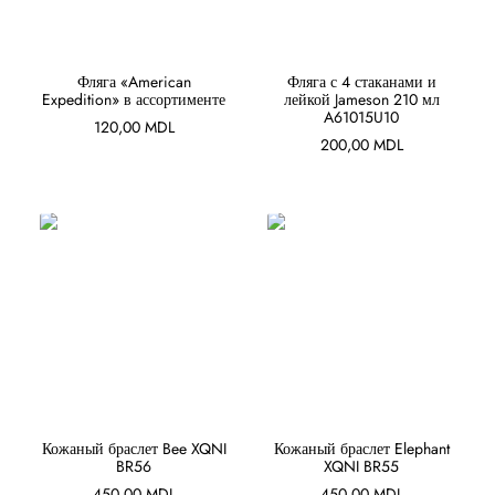
В КОРЗИНУ
В КОРЗИНУ
Фляга «American
Фляга с 4 стаканами и
Expedition» в ассортименте
лейкой Jameson 210 мл
A61015U10
120,00
MDL
200,00
MDL
В КОРЗИНУ
В КОРЗИНУ
Кожаный браслет Bee XQNI
Кожаный браслет Elephant
BR56
XQNI BR55
450,00
MDL
450,00
MDL