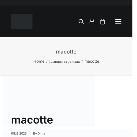
macotte
Home
Главная страница
macotte
macotte
05.12.2025
|
By
Dima