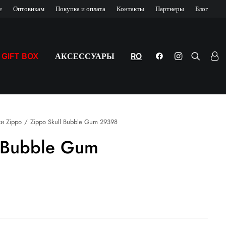
е
Оптовикам
Покупка и оплата
Контакты
Партнеры
Блог
GIFT BOX
АКСЕССУАРЫ
RO
и Zippo
Zippo Skull Bubble Gum 29398
l Bubble Gum