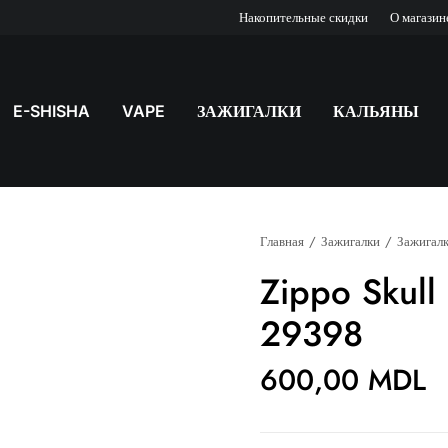
Накопительные скидки
О магазин
E-SHISHA
VAPE
ЗАЖИГАЛКИ
КАЛЬЯНЫ
Главная
Зажигалки
Зажигалк
Zippo Skul
29398
600,00
MDL