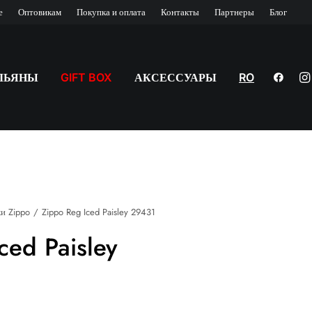
е
Оптовикам
Покупка и оплата
Контакты
Партнеры
Блог
ЛЬЯНЫ
GIFT BOX
АКСЕССУАРЫ
RO
и Zippo
Zippo Reg Iced Paisley 29431
ced Paisley