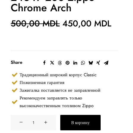
Chrome Arch
Первоначальная
Теку
500,00
MDL
450,00
MDL
цена
цена:
составляла
450,
500,00 MDL.
Share
Традиционный широкий корпус Classic
Пожизненная гарантия
Зажигалка поставляется не заправленной
Рекомендуем заправлять только
высококачественным топливом Zippo
Количество
В корзину
товара