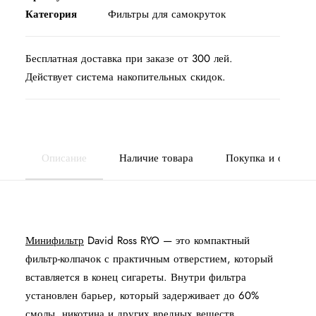
mini
Категория
Фильтры для самокруток
6мм
Бесплатная доставка при заказе от 300 лей.
Действует система накопительных скидок.
Описание
Наличие товара
Покупка и оплата
Минифильтр
David Ross RYO — это компактный
фильтр-колпачок с практичным отверстием, который
вставляется в конец сигареты. Внутри фильтра
установлен барьер, который задерживает до 60%
смолы, никотина и других вредных веществ,