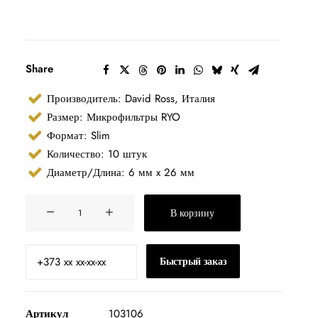
Share
Производитель: David Ross, Италия
Размер: Микрофильтры RYO
Формат: Slim
Количество: 10 штук
Диаметр/Длина: 6 мм x 26 мм
Количество
В корзину
товара
Фильтры
для
Быстрый заказ
самокруток
David
Ross
Артикул
103106