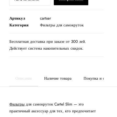
самокруток
CARTEL
Easy
Артикул
cartser
Rolling
Категория
Фильтры для самокруток
Filter
Tips
Бесплатная доставка при заказе от 300 лей.
Slim
Действует система накопительных скидок.
6мм
Описание
Наличие товара
Покупка и оплата
Фильтры
для самокруток Cartel Slim — это
практичный аксессуар для тех, кто предпочитает