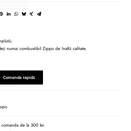
mplută;
i numai combustibil Zippo de înaltă calitate.
Comanda rapidă
ippo
la comanda de la 300 lei