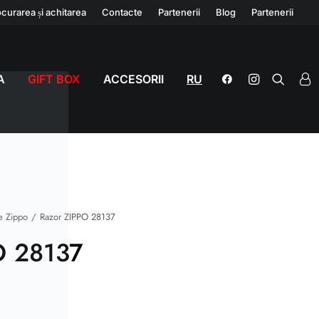
curarea și achitarea
Contacte
Partenerii
Blog
Partenerii
A
GIFT BOX
ACCESORII
RU
e Zippo
Razor ZIPPO 28137
O 28137