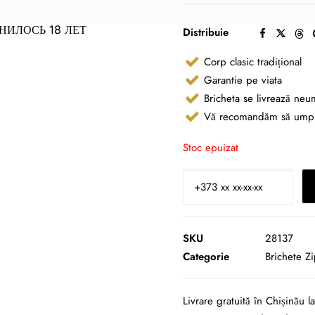
НИЛОСЬ 18 ЛЕТ
Distribuie
Corp clasic tradițional
Garantie pe viata
Bricheta se livrează neu
Vă recomandăm să umpleț
Stoc epuizat
SKU
28137
Categorie
Brichete Z
Livrare gratuită în Chișinău 