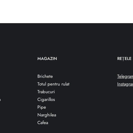
MAGAZIN
REȚELE
Brichete
Telegra
Totul pentru rulat
Instagr
Trabucuri
a
Cigarillos
Pipe
Narghilea
Cafea