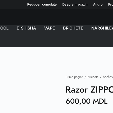
Reduceri cumulate
Despre magazin
Angro
Pro
COOL
E-SHISHA
VAPE
BRICHETE
NARGHILE
Prima pagină
Brichete
Brichet
Razor ZIPP
600,00
MDL