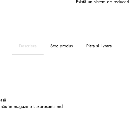
Există un sistem de reduceri 
Descriere
Stoc produs
Plata și livrare
lasă
șinău în magazine Luxpresents.md