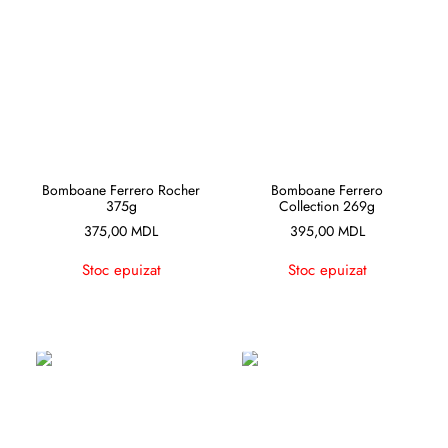
CITEȘTE MAI MULT
CITEȘTE MAI MULT
Bomboane Ferrero Rocher
Bomboane Ferrero
375g
Collection 269g
375,00
MDL
395,00
MDL
Stoc epuizat
Stoc epuizat