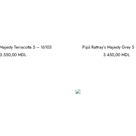
 Majesty Terracotta 5 – 16103
Pipă Rattray’s Majesty Grey 5
3.550,00
MDL
3.450,00
MDL
ADAUGĂ ÎN COȘ
ADAUGĂ ÎN COȘ