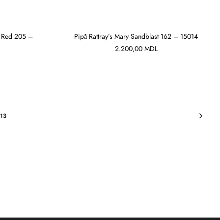
d Red 205 –
Pipă Rattray’s Mary Sandblast 162 – 15014
2.200,00
MDL
ADAUGĂ ÎN COȘ
13