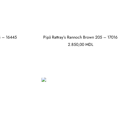
 4 – 16445
Pipă Rattray’s Rannoch Brown 205 – 17016
2.850,00
MDL
ADAUGĂ ÎN COȘ