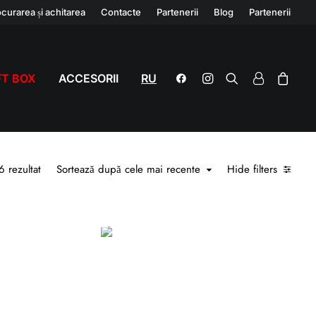
curarea și achitarea
Contacte
Partenerii
Blog
Partenerii
FT BOX
ACCESORII
RU
Prima pagină
Pipe
Sortat după cele mai recente
6 rezultat
Sortează după cele mai recente
Hide filters