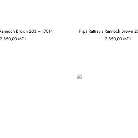
s Rannoch Brown 203 – 17014
Pipă Rattray’s Rannoch Brown 2
2.850,00
MDL
2.850,00
MDL
ADAUGĂ ÎN COȘ
ADAUGĂ ÎN COȘ