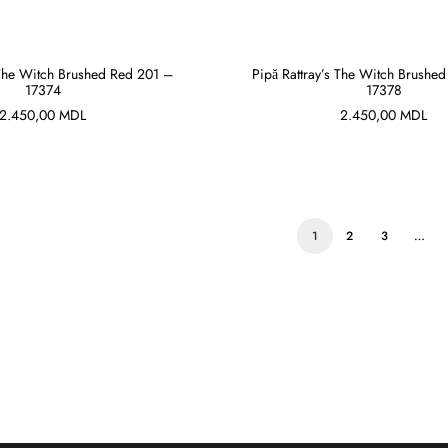
 The Witch Brushed Red 201 –
Pipă Rattray’s The Witch Brushe
17374
17378
ADAUGĂ ÎN COȘ
ADAUGĂ ÎN COȘ
2.450,00
MDL
2.450,00
MDL
1
2
3
…