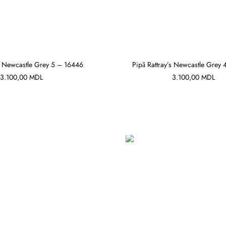
’s Newcastle Grey 5 – 16446
Pipă Rattray’s Newcastle Grey
3.100,00
MDL
3.100,00
MDL
ADAUGĂ ÎN COȘ
ADAUGĂ ÎN COȘ