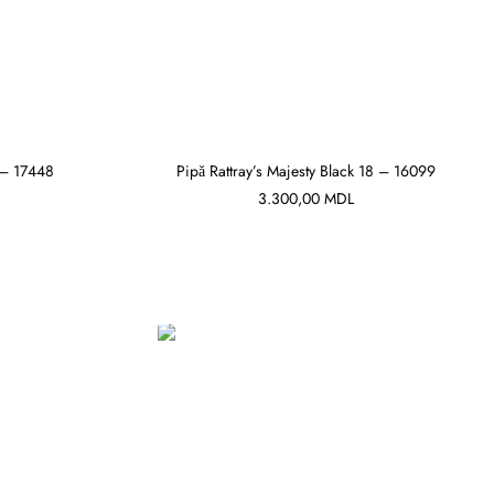
 – 17448
Pipă Rattray’s Majesty Black 18 – 16099
3.300,00
MDL
ADAUGĂ ÎN COȘ