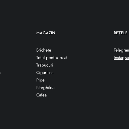
MAGAZIN
REȚELE
Brichete
Telegra
Totul pentru rulat
Instagr
Trabucuri
a
Cigarillos
Pipe
Narghilea
Cafea