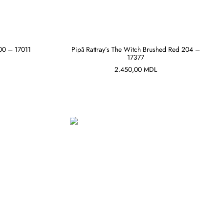
00 – 17011
Pipă Rattray’s The Witch Brushed Red 204 –
17377
ADAUGĂ ÎN COȘ
2.450,00
MDL