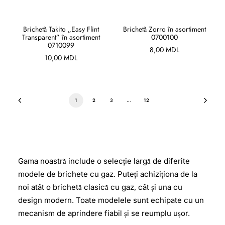
ADAUGĂ ÎN COȘ
ADAUGĂ ÎN COȘ
Brichetă Takito „Easy Flint
Brichetă Zorro în asortiment
Transparent” în asortiment
0700100
0710099
8,00
MDL
10,00
MDL
1
2
3
…
12
Gama noastră include o selecție largă de diferite
modele de brichete cu gaz. Puteți achiziționa de la
noi atât o brichetă clasică cu gaz, cât și una cu
design modern. Toate modelele sunt echipate cu un
mecanism de aprindere fiabil și se reumplu ușor.