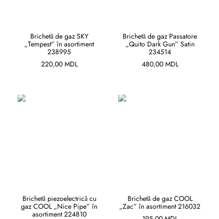
ADAUGĂ ÎN COȘ
ADAUGĂ ÎN COȘ
Brichetă de gaz SKY
Brichetă de gaz Passatore
„Tempest” în asortiment
„Quito Dark Gun” Satin
238995
234514
220,00
MDL
480,00
MDL
ADAUGĂ ÎN COȘ
ADAUGĂ ÎN COȘ
Brichetă piezoelectrică cu
Brichetă de gaz COOL
gaz COOL „Nice Pipe” în
„Zac” în asortiment 216032
asortiment 224810
195,00
MDL