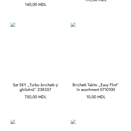
140,00
MDL
ADAUGĂ ÎN COȘ
ADAUGĂ ÎN COȘ
Set SKY „Turbo brichetă și
Brichetă Takito „Easy Flint”
ghilotină” 238357
în asortiment 0710100
750,00
MDL
10,00
MDL