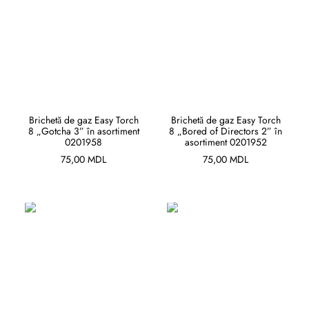
ADAUGĂ ÎN COȘ
ADAUGĂ ÎN COȘ
Brichetă de gaz Easy Torch
Brichetă de gaz Easy Torch
8 „Gotcha 3” în asortiment
8 „Bored of Directors 2” în
0201958
asortiment 0201952
75,00
MDL
75,00
MDL