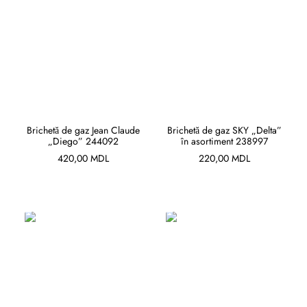
ADAUGĂ ÎN COȘ
ADAUGĂ ÎN COȘ
Brichetă de gaz Jean Claude
Brichetă de gaz SKY „Delta”
„Diego” 244092
în asortiment 238997
420,00
MDL
220,00
MDL