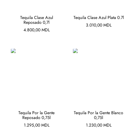
ADAUGĂ ÎN COȘ
ADAUGĂ ÎN COȘ
Tequila Clase Azul
Tequila Clase Azul Plata 0.7l
Reposado 0,7l
3.010,00
MDL
4.800,00
MDL
ADAUGĂ ÎN COȘ
ADAUGĂ ÎN COȘ
Tequila Por la Gente
Tequila Por la Gente Blanco
Reposado 0,75l
0,75l
1.295,00
MDL
1.230,00
MDL