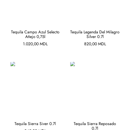
ADAUGĂ ÎN COȘ
ADAUGĂ ÎN COȘ
Tequila Campo Azul Selecto
Tequila Legenda Del Milagro
Añejo 0,75l
Silver 0.7l
1.020,00
MDL
820,00
MDL
ADAUGĂ ÎN COȘ
ADAUGĂ ÎN COȘ
Tequila Sierra Siver 0.7l
Tequila Sierra Reposado
0.7l