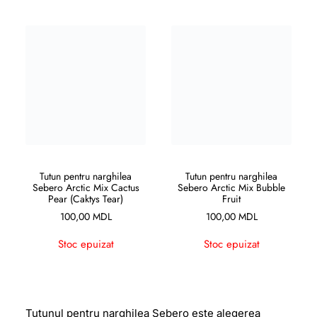
CITEȘTE MAI MULT
CITEȘTE MAI MULT
Tutun pentru narghilea
Tutun pentru narghilea
Sebero Arctic Mix Cactus
Sebero Arctic Mix Bubble
Pear (Caktys Tear)
Fruit
100,00
MDL
100,00
MDL
Stoc epuizat
Stoc epuizat
Tutunul pentru narghilea Sebero este alegerea