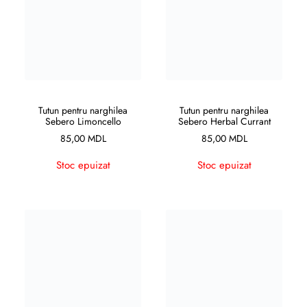
CITEȘTE MAI MULT
CITEȘTE MAI MULT
Tutun pentru narghilea
Tutun pentru narghilea
Sebero Limoncello
Sebero Herbal Currant
85,00
MDL
85,00
MDL
Stoc epuizat
Stoc epuizat