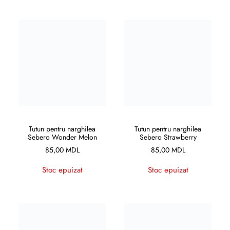
CITEȘTE MAI MULT
CITEȘTE MAI MULT
Tutun pentru narghilea
Tutun pentru narghilea
Sebero Wonder Melon
Sebero Strawberry
85,00
MDL
85,00
MDL
Stoc epuizat
Stoc epuizat