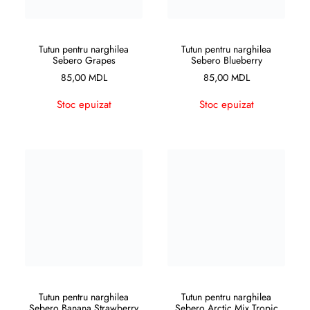
CITEȘTE MAI MULT
CITEȘTE MAI MULT
Tutun pentru narghilea
Tutun pentru narghilea
Sebero Grapes
Sebero Blueberry
85,00
MDL
85,00
MDL
Stoc epuizat
Stoc epuizat
CITEȘTE MAI MULT
CITEȘTE MAI MULT
Tutun pentru narghilea
Tutun pentru narghilea
Sebero Banana Strawberry
Sebero Arctic Mix Tropic