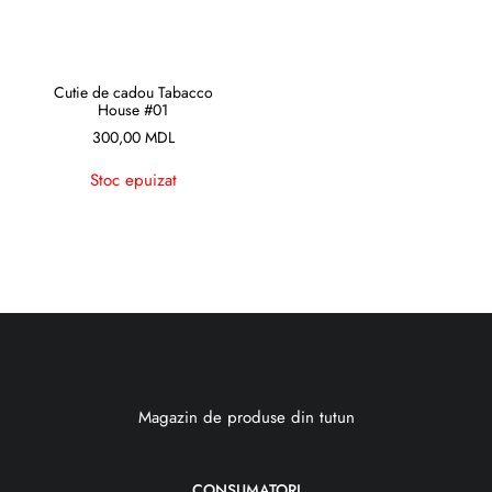
CITEȘTE MAI MULT
Cutie de cadou Tabacco
House #01
300,00
MDL
Stoc epuizat
Magazin de produse din tutun
CONSUMATORI