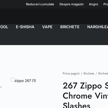
Reduceri cumulate
Despre magazin
Angro
Pro
COOL
E-SHISHA
VAPE
BRICHETE
NARGHILE
Prima pagină
Brichete
Brichet
267 Zippo S
Chrome Vin
Slashes