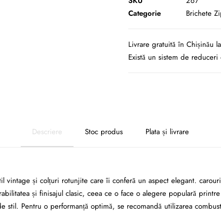
with
SKU
267
Slashes
Categorie
Brichete Z
Livrare gratuită în Chișinău 
Există un sistem de reduceri 
Descriere
Stoc produs
Plata și livrare
vintage și colțuri rotunjite care îi conferă un aspect elegant. carouri
ilitatea și finisajul clasic, ceea ce o face o alegere populară printre
de stil. Pentru o performanță optimă, se recomandă utilizarea combustib