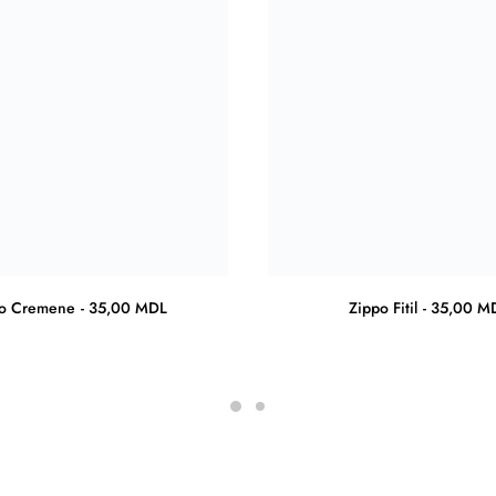
po Cremene
35,00
MDL
Zippo Fitil
35,00
M