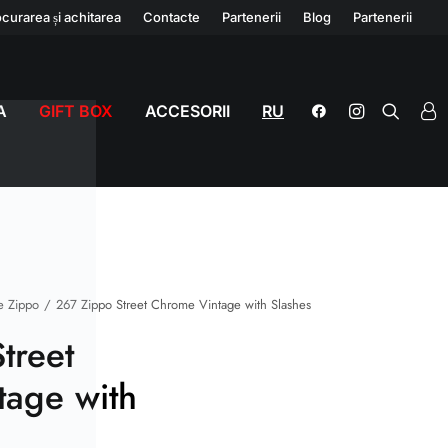
curarea și achitarea
Contacte
Partenerii
Blog
Partenerii
A
GIFT BOX
ACCESORII
RU
e Zippo
267 Zippo Street Chrome Vintage with Slashes
treet
tage with