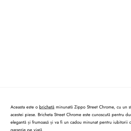
Aceasta este o
brichetă
minunată Zippo Street Chrome, cu un stil 
acestei piese. Bricheta Street Chrome este cunoscută pentru durab
elegantă și frumoasă și va fi un cadou minunat pentru iubitorii 
garanție pe viață.