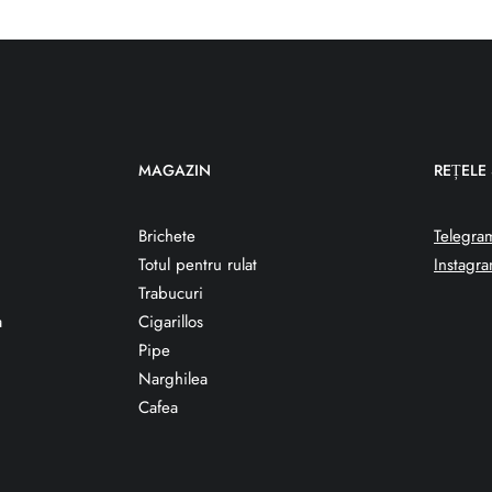
MAGAZIN
REȚELE
Brichete
Telegra
Totul pentru rulat
Instagr
Trabucuri
a
Cigarillos
Pipe
Narghilea
Cafea