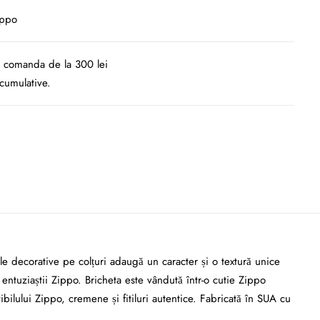
ippo
la comanda de la 300 lei
cumulative.
le decorative pe colțuri adaugă un caracter și o textură unice
 entuziaștii Zippo. Bricheta este vândută într-o cutie Zippo
ilului Zippo, cremene și fitiluri autentice. Fabricată în SUA cu