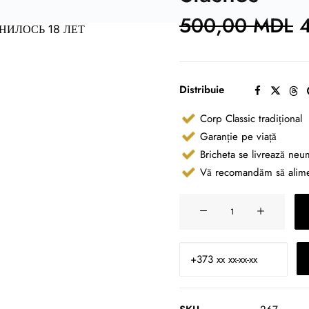
P
500,00
MDL
i
НИЛОСЬ 18 ЛЕТ
a
f
Distribuie
Corp Classic tradițional
Garanție pe viață
Bricheta se livrează neu
Vă recomandăm să alimen
Cantitate
267
Zippo
Street
Chrome
Vintage