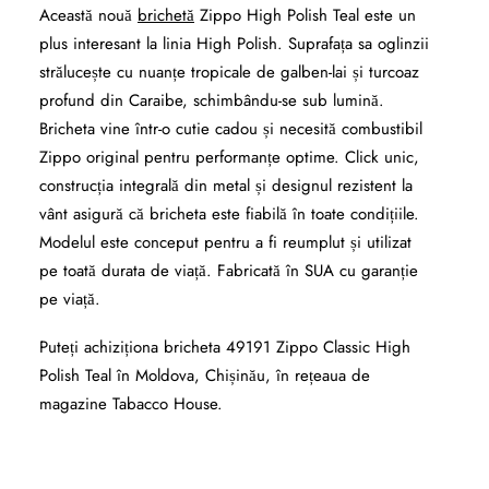
Această nouă
brichetă
Zippo High Polish Teal este un
plus interesant la linia High Polish. Suprafața sa oglinzii
strălucește cu nuanțe tropicale de galben-lai și turcoaz
profund din Caraibe, schimbându-se sub lumină.
Bricheta vine într-o cutie cadou și necesită combustibil
Zippo original pentru performanțe optime. Click unic,
construcția integrală din metal și designul rezistent la
vânt asigură că bricheta este fiabilă în toate condițiile.
Modelul este conceput pentru a fi reumplut și utilizat
pe toată durata de viață. Fabricată în SUA cu garanție
pe viață.
Puteți achiziționa bricheta 49191 Zippo Classic High
Polish Teal în Moldova, Chișinău, în rețeaua de
magazine Tabacco House.