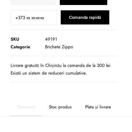
49191
Zippo
Classic
Comanda rapidă
High
Polish
Teal
SKU
49191
Categorie
Brichete Zippo
Livrare gratuită în Chișinău la comanda de la 300 lei
Există un sistem de reduceri cumulative.
Descriere
Stoc produs
Plata și livrare