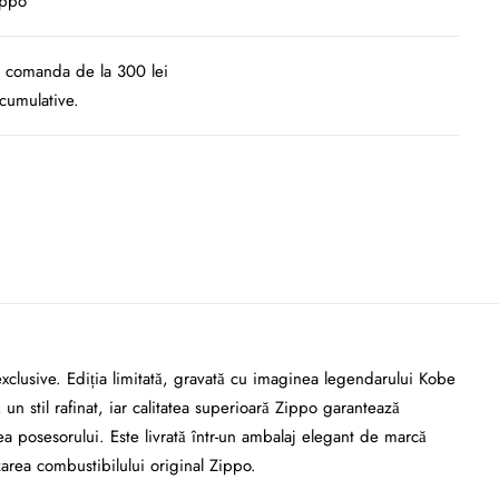
ippo
la comanda de la 300 lei
cumulative.
exclusive. Ediția limitată, gravată cu imaginea legendarului Kobe
un stil rafinat, iar calitatea superioară Zippo garantează
atea posesorului. Este livrată într-un ambalaj elegant de marcă
zarea combustibilului original Zippo.