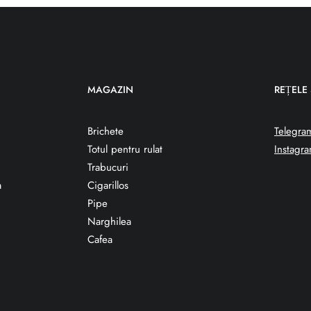
MAGAZIN
REȚELE
Brichete
Telegra
Totul pentru rulat
Instagr
Trabucuri
a
Cigarillos
Pipe
Narghilea
Cafea