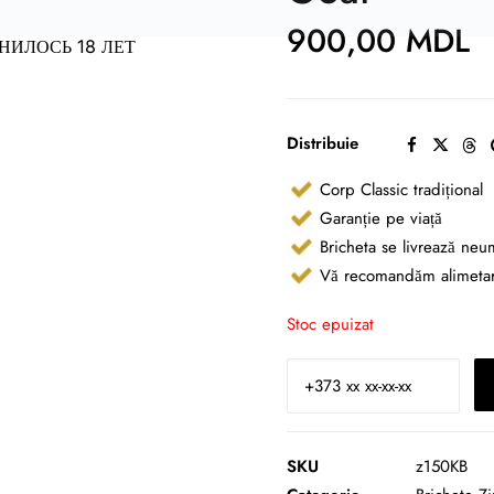
900,00
MDL
НИЛОСЬ 18 ЛЕТ
Distribuie
Corp Classic tradițional
Garanție pe viață
Bricheta se livrează neu
Vă recomandăm alimetare
Stoc epuizat
SKU
z150KB