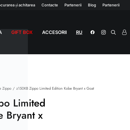
curarea și achitarea
Contacte
Partenerii
Blog
Partenerii
A
GIFT BOX
ACCESORII
RU
e Zippo
z150KB Zippo Limited Edition Kobe Bryant x Goat
po Limited
e Bryant x