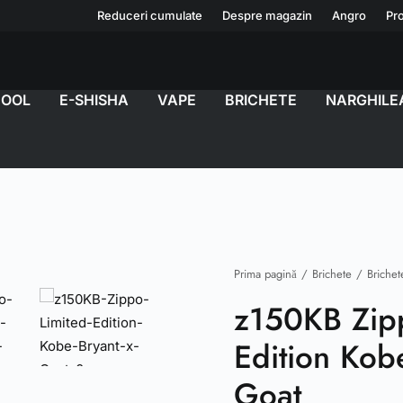
Reduceri cumulate
Despre magazin
Angro
Pro
COOL
E-SHISHA
VAPE
BRICHETE
NARGHILE
Prima pagină
Brichete
Brichet
z150KB Zip
Edition Kob
Goat