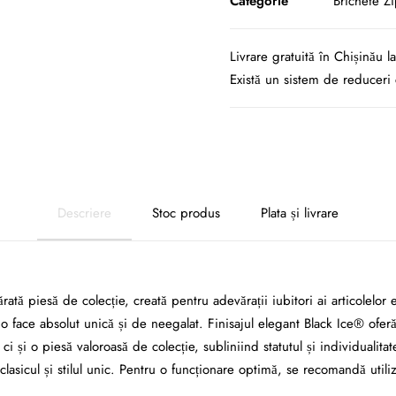
Categorie
Brichete Z
Livrare gratuită în Chișinău 
Există un sistem de reduceri 
Descriere
Stoc produs
Plata și livrare
tă piesă de colecție, creată pentru adevărații iubitori ai articolelor 
o face absolut unică și de neegalat. Finisajul elegant Black Ice® oferă 
, ci și o piesă valoroasă de colecție, subliniind statutul și individualit
asicul și stilul unic. Pentru o funcționare optimă, se recomandă utili