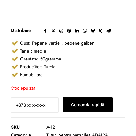
Distribuie
Gust: Pepene verde , pepene galben
Tarie : medie
Greutate: 50gramme
Producător: Turcia
Fumul: Tare
Stoc epuizat
Comanda rapidă
SKU
A-12
Categorie
Tutun pentru narghilea ADALYA