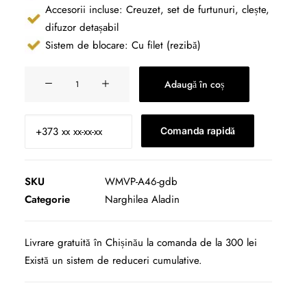
Accesorii incluse: Creuzet, set de furtunuri, clește,
difuzor detașabil
Sistem de blocare: Cu filet (rezibă)
Cantitate
Adaugă în coș
Narghilea
Aladin
MVP
Comanda rapidă
A46
Gold
-
SKU
WMVP-A46-gdb
Ocean
Categorie
Narghilea Aladin
Blue
46cm
Livrare gratuită în Chișinău la comanda de la 300 lei
Există un sistem de reduceri cumulative.