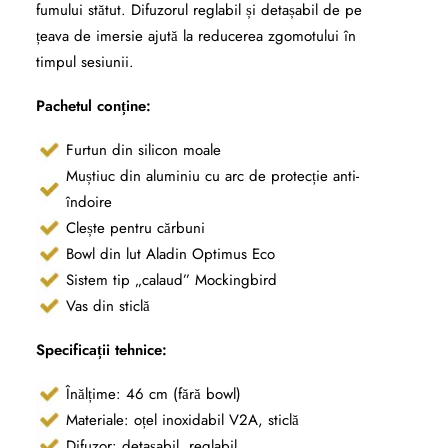
fumului stătut. Difuzorul reglabil și detașabil de pe
țeava de imersie ajută la reducerea zgomotului în
timpul sesiunii.
Pachetul conține:
Furtun din silicon moale
Muștiuc din aluminiu cu arc de protecție anti-
îndoire
Clește pentru cărbuni
Bowl din lut Aladin Optimus Eco
Sistem tip „calaud” Mockingbird
Vas din sticlă
Specificații tehnice:
Înălțime: 46 cm (fără bowl)
Materiale: oțel inoxidabil V2A, sticlă
Difuzor: detașabil, reglabil