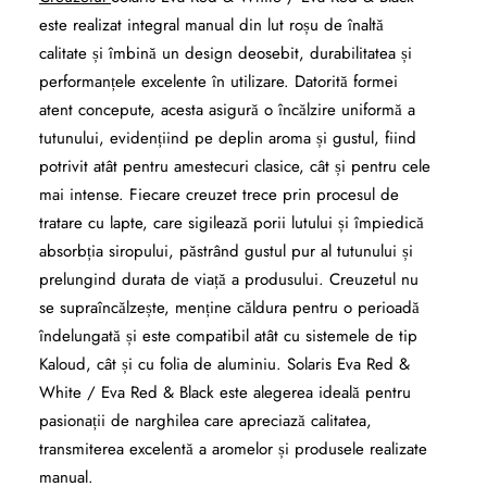
este realizat integral manual din lut roșu de înaltă
calitate și îmbină un design deosebit, durabilitatea și
performanțele excelente în utilizare. Datorită formei
atent concepute, acesta asigură o încălzire uniformă a
tutunului, evidențiind pe deplin aroma și gustul, fiind
potrivit atât pentru amestecuri clasice, cât și pentru cele
mai intense. Fiecare creuzet trece prin procesul de
tratare cu lapte, care sigilează porii lutului și împiedică
absorbția siropului, păstrând gustul pur al tutunului și
prelungind durata de viață a produsului. Creuzetul nu
se supraîncălzește, menține căldura pentru o perioadă
îndelungată și este compatibil atât cu sistemele de tip
Kaloud, cât și cu folia de aluminiu. Solaris Eva Red &
White / Eva Red & Black este alegerea ideală pentru
pasionații de narghilea care apreciază calitatea,
transmiterea excelentă a aromelor și produsele realizate
manual.