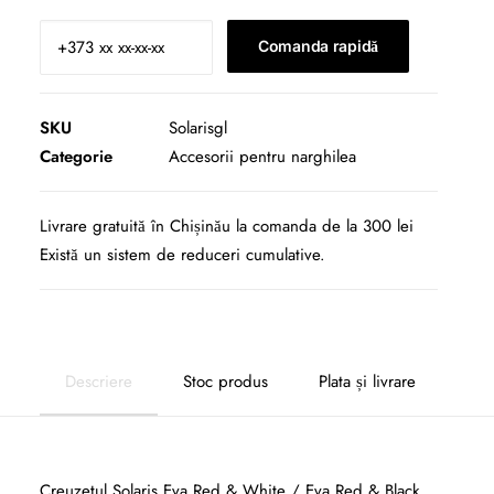
glazurat
pentru
Comanda rapidă
narghilea
Solaris
SKU
Solarisgl
Categorie
Accesorii pentru narghilea
Livrare gratuită în Chișinău la comanda de la 300 lei
Există un sistem de reduceri cumulative.
Descriere
Stoc produs
Plata și livrare
Creuzetul
Solaris Eva Red & White / Eva Red & Black